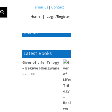
email us
|
Contact
Home
|
Login/Register
Basket
Latest Books
Giver of Life: Trilogy
– Bekiwe Hlongwane
R
280.00