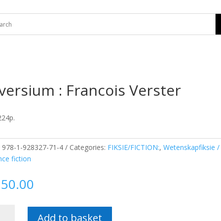
versium : Francois Verster
224p.
:
978-1-928327-71-4
Categories:
FIKSIE/FICTION:
,
Wetenskapfiksie /
nce fiction
150.00
rsium
Add to basket