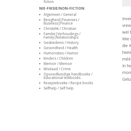
:
siteler
fiction
Fran
NIE-FIKSIE/NON-FICTION:
Vers
Algemeen / General
Inve
Besigheid|Finansies /
quan
Business|Finance
vree
Christelik / Christian
wel 
Familie|Verhoudings /
Family|Relationships
Wie 
Geskiedenis / History
die 
Gesondheid / Health
twee
Humoristies / Humor
Kinders / Children
méér
Memoir / Memoir
In h
Misdaad / Crime
mons
Opvoedkundige handboeke /
Educational textbooks
Gelu
Resepteboeke / Recipe books
Selfhelp / Self help