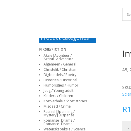
haguefirehouse.com
e-
antalya
alanya
korku
escort
Deneme
deneme
matadorbet
bahis
www
deneme
sporhaber.com
escort
escort
filmleri
istanbul
bonusu
bonusu
giriş
siteleri
sex
bonusu
bayan
veren
veren
in
deneme
siteler
siteler
marathi
bonusu
Deneme
veren
bonusu
Product categories
siteler
veren
FIKSIE/FICTION:
In
deneme
siteler
Aksie|Avontuur /
bonusu
Deneme
Action|Adventure
veren
bonusu
Algemeen / General
Christelik / Christian
A5, 
siteler
veren
Digbundels / Poetry
siteler
Histories / Historical
Deneme
Humoristies / Humor
SKU
bonusu
Jeug / Young adult
Scie
Kinders / Children
veren
Kortverhale / Short stories
siteler
Misdaad / Crime
R
Deneme
Raaisel|Spanning /
Mystery|Suspense
bonusu
Romanse|Drama /
Romance|Drama
Inve
veren
Wetenskapfiksie / Science