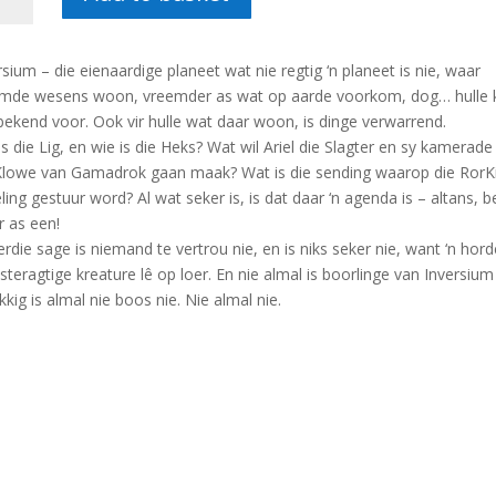
cois
ter
rsium – die eienaardige planeet wat nie regtig ‘n planeet is nie, waar
tity
mde wesens woon, vreemder as wat op aarde voorkom, dog… hulle
bekend voor. Ook vir hulle wat daar woon, is dinge verwarrend.
is die Lig, en wie is die Heks? Wat wil Ariel die Slagter en sy kamerade 
Klowe van Gamadrok gaan maak? Wat is die sending waarop die RorK
ling gestuur word? Al wat seker is, is dat daar ‘n agenda is – altans, be
 as een!
ierdie sage is niemand te vertrou nie, en is niks seker nie, want ‘n hord
teragtige kreature lê op loer. En nie almal is boorlinge van Inversium 
kkig is almal nie boos nie. Nie almal nie.