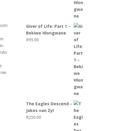
 kom
Giver of Life: Part 1 –
Bekiwe Hlongwane
in
R
95.00
in-
slis
e
nie.
The Eagles Descend –
Jakes van Zyl
R
250.00