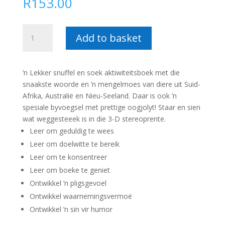
R
153.00
Snuffel,
Add to basket
Soek
en
Sê
’n Lekker snuffel en soek aktiwiteitsboek met die
–
snaakste woorde en ’n mengelmoes van diere uit Suid-
Peet
Afrika, Australië en Nieu-Seeland. Daar is ook ’n
Bekker
spesiale byvoegsel met prettige oogjolyt! Staar en sien
quantity
wat weggesteeek is in die 3-D stereoprente.
Leer om geduldig te wees
Leer om doelwitte te bereik
Leer om te konsentreer
Leer om boeke te geniet
Ontwikkel ’n pligsgevoel
Ontwikkel waarnemingsvermoë
Ontwikkel ’n sin vir humor