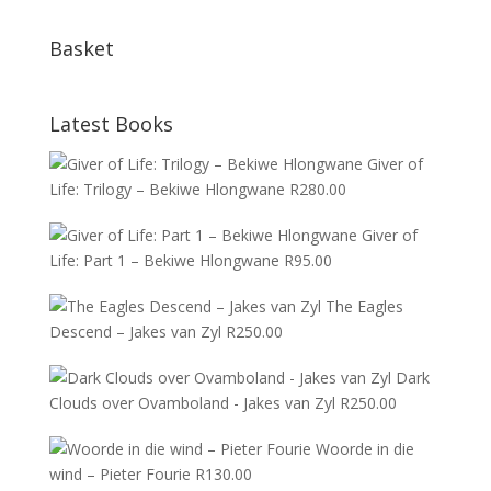
Basket
Latest Books
Giver of
Life: Trilogy – Bekiwe Hlongwane
R
280.00
Giver of
Life: Part 1 – Bekiwe Hlongwane
R
95.00
The Eagles
Descend – Jakes van Zyl
R
250.00
Dark
Clouds over Ovamboland - Jakes van Zyl
R
250.00
Woorde in die
wind – Pieter Fourie
R
130.00