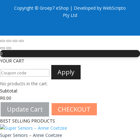
Copyright © Groep7 eShop | Developed by
WebScripto
Pty Ltd
0
YOUR CART
Apply
No products in the cart.
Subtotal:
R
0.00
Update Cart
CHECKOUT
BEST SELLING PRODUCTS
Super Seniors – Annie Coetzee