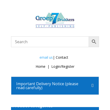
haguefirehouse.com
e-
antalya
alanya
korku
escort
Deneme
deneme
matadorbet
bahis
www
deneme
sporhaber.com
escort
escort
filmleri
istanbul
bonusu
bonusu
giriş
siteleri
sex
bonusu
bayan
veren
veren
in
deneme
siteler
siteler
marathi
bonusu
Deneme
veren
bonusu
siteler
veren
deneme
siteler
bonusu
Deneme
veren
bonusu
email us
| Contact
siteler
veren
siteler
Home
|
Login/Register
Deneme
bonusu
veren
Important Delivery Notice (please
read carefully)
siteler
Deneme
bonusu
veren
Product categories