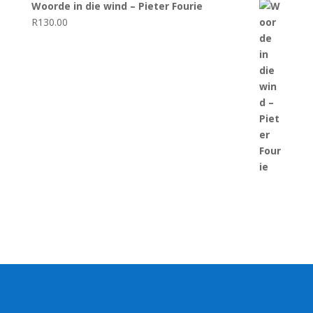
Woorde in die wind – Pieter Fourie
R
130.00