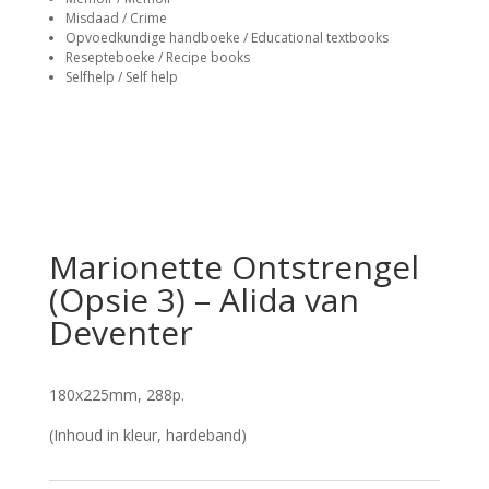
Misdaad / Crime
Opvoedkundige handboeke / Educational textbooks
Resepteboeke / Recipe books
Selfhelp / Self help
Marionette Ontstrengel
(Opsie 3) – Alida van
Deventer
180x225mm, 288p.
(Inhoud in kleur, hardeband)