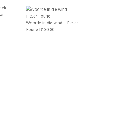
teek
van
Woorde in die wind – Pieter
Fourie
R
130.00