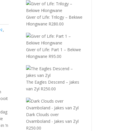
Giver of Life: Trilogy – Bekiwe
Hlongwane
R
280.00
N:
,
Giver of Life: Part 1 – Bekiwe
Hlongwane
R
95.00
The Eagles Descend – Jakes
van Zyl
R
250.00
n
nooit
 dag
Dark Clouds over
ie
Ovamboland - Jakes van Zyl
in ‘n
R
250.00