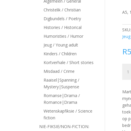
siteler
Algemeen / General
Christelik / Christian
A5, 
Digbundels / Poetry
Histories / Historical
SKU
Humoristies / Humor
Jeug
Jeug / Young adult
R
Kinders / Children
Kortverhale / Short stories
Die
Misdaad / Crime
begi
Raaisel|Spanning /
van
Mystery|Suspense
herv
Mart
Mart
Romanse|Drama /
myne
Luth
Romance|Drama
geha
:
Wetenskapfiksie / Science
toek
Cath
fiction
op p
Mack
bedr
NIE-FIKSIE/NON-FICTION:
quan