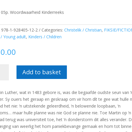
105p. Woordwaarheid Kinderreeks
:
978-1-928405-12-2
Categories:
Christelik / Christian
,
FIKSIE/FICTIO
 / Young adult
,
Kinders / Children
50.00
Add to basket
n
orming:
in Luther, wat in 1483 gebore is, was die begaafde oudste seun van ‘
in
r. Sy ouers het geraap en geskraap om vir hom dít te gee wat hulle 
er
d het nie: ‘n uitstekende geleerdheid, ‘n belowende loopbaan, ‘n
oms… maar hulle planne was nie God se planne nie. Toe Martin op ‘n
erine
ad terug was universiteit toe, het ‘n donderstorm dit alles verander. D
enzie
eiging van weerlig het hom paniekbevange gemaak en hom tot binne-
tity