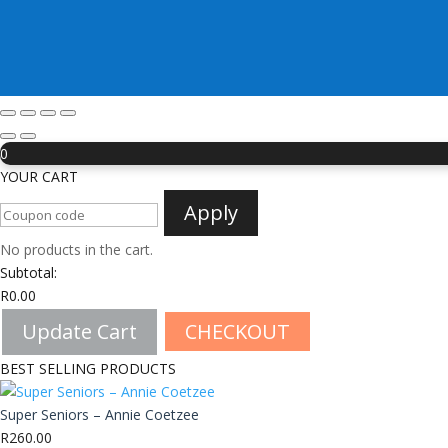
0
YOUR CART
Apply
No products in the cart.
Subtotal:
R
0.00
Update Cart
CHECKOUT
BEST SELLING PRODUCTS
Super Seniors – Annie Coetzee
R
260.00