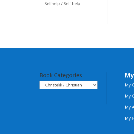
Selfhelp / Self help
My
Book Categories
My O
My C
My A
My P