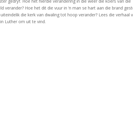
ster gedryf. Hoe het hierdie verandering in die weer die koers van die
ld verander? Hoe het dit die vuur in ‘n man se hart aan die brand ges
 uiteindelik die kerk van dwaling tot hoop verander? Lees die verhaal 
in Luther om uit te vind.