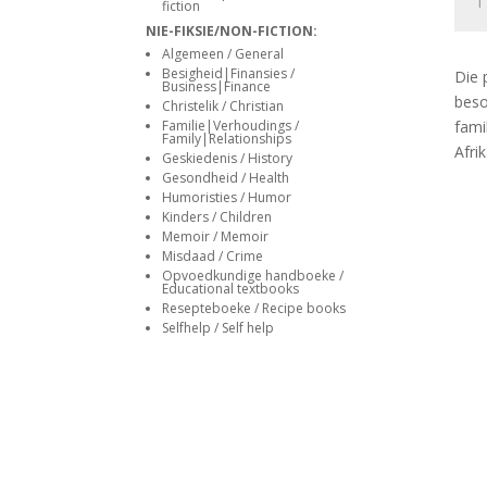
siteler
fiction
der
NIE-FIKSIE/NON-FICTION:
Schy
Algemeen / General
Fami
Besigheid|Finansies /
Die 
Suid
Business|Finance
beso
Christelik / Christian
Afrik
famil
Familie|Verhoudings /
:
Family|Relationships
Afri
Calie
Geskiedenis / History
Gesondheid / Health
vd
Humoristies / Humor
Schy
Kinders / Children
quan
Memoir / Memoir
Misdaad / Crime
Opvoedkundige handboeke /
Educational textbooks
Resepteboeke / Recipe books
Selfhelp / Self help