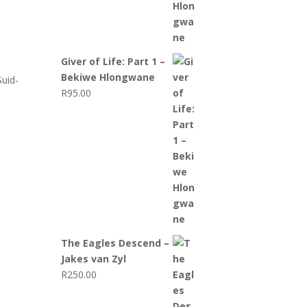
Giver of Life: Part 1 –
Bekiwe Hlongwane
Suid-
R
95.00
The Eagles Descend –
Jakes van Zyl
R
250.00