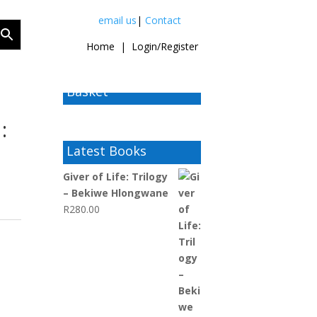
email us
|
Contact
Home
|
Login/Register
Basket
:
Latest Books
Giver of Life: Trilogy
– Bekiwe Hlongwane
R
280.00