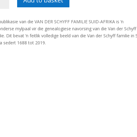
Add to basket
ff
lie
publikasie van die VAN DER SCHYFF FAMILIE SUID-AFRIKA is ‘n
-
nderse mylpaal vir die genealogiese navorsing van die Van der Schyff
a
ie. Dit bevat ‘n feitlik volledige beeld van die Van der Schyff familie in 
ka sedert 1688 tot 2019.
ff
tity