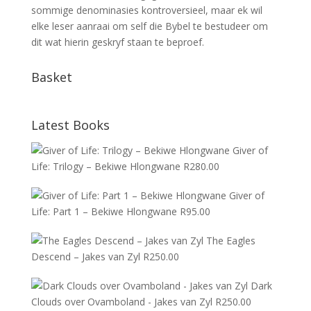
sommige denominasies kontroversieel, maar ek wil
elke leser aanraai om self die Bybel te bestudeer om
dit wat hierin geskryf staan te beproef.
Basket
Latest Books
Giver of
Life: Trilogy – Bekiwe Hlongwane
R
280.00
Giver of
Life: Part 1 – Bekiwe Hlongwane
R
95.00
The Eagles
Descend – Jakes van Zyl
R
250.00
Dark
Clouds over Ovamboland - Jakes van Zyl
R
250.00