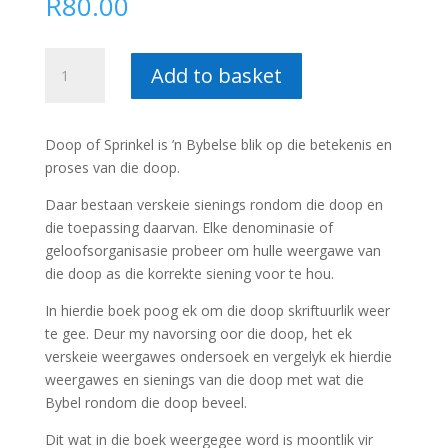
R
80.00
Doop
Add to basket
of
Sprinkel
:
Doop of Sprinkel is ’n Bybelse blik op die betekenis en
Chris
proses van die doop.
van
Niekerk
Daar bestaan verskeie sienings rondom die doop en
quantity
die toepassing daarvan. Elke denominasie of
geloofsorganisasie probeer om hulle weergawe van
die doop as die korrekte siening voor te hou.
In hierdie boek poog ek om die doop skriftuurlik weer
te gee. Deur my navorsing oor die doop, het ek
verskeie weergawes ondersoek en vergelyk ek hierdie
weergawes en sienings van die doop met wat die
Bybel rondom die doop beveel.
Dit wat in die boek weergegee word is moontlik vir