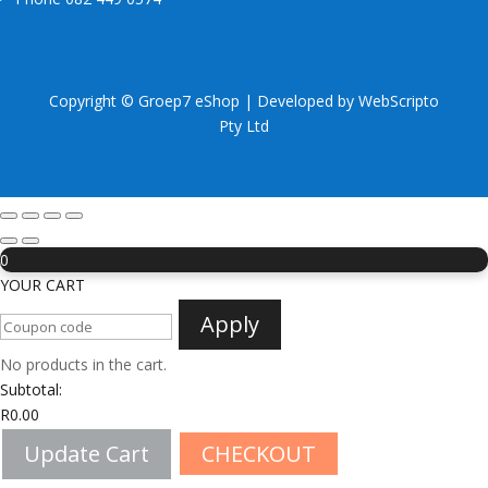
Copyright © Groep7 eShop | Developed by
WebScripto
Pty Ltd
0
YOUR CART
Apply
No products in the cart.
Subtotal:
R
0.00
Update Cart
CHECKOUT