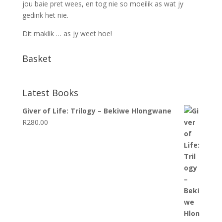
jou baie pret wees, en tog nie so moeilik as wat jy
gedink het nie.
Dit maklik … as jy weet hoe!
Basket
Latest Books
Giver of Life: Trilogy – Bekiwe Hlongwane
R
280.00