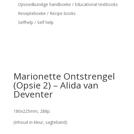
Opvoedkundige handboeke / Educational textbooks
Resepteboeke / Recipe books
Selfhelp / Self help
Marionette Ontstrengel
(Opsie 2) – Alida van
Deventer
180x225mm, 288p.
(Inhoud in kleur, sagteband)