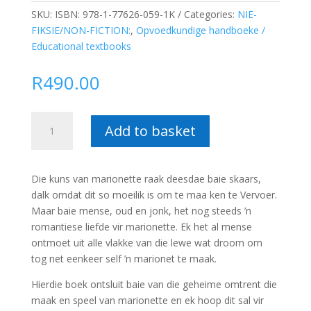
SKU:
ISBN: 978-1-77626-059-1K
Categories:
NIE-
FIKSIE/NON-FICTION:
,
Opvoedkundige handboeke /
Educational textbooks
R
490.00
Marionette
Add to basket
Ontstrengel
(Opsie
2)
Die kuns van marionette raak deesdae baie skaars,
–
dalk omdat dit so moeilik is om te maa ken te Vervoer.
Alida
Maar baie mense, oud en jonk, het nog steeds ’n
van
romantiese liefde vir marionette. Ek het al mense
Deventer
ontmoet uit alle vlakke van die lewe wat droom om
quantity
tog net eenkeer self ’n marionet te maak.
Hierdie boek ontsluit baie van die geheime omtrent die
maak en speel van marionette en ek hoop dit sal vir