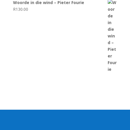
Woorde in die wind – Pieter Fourie
R
130.00